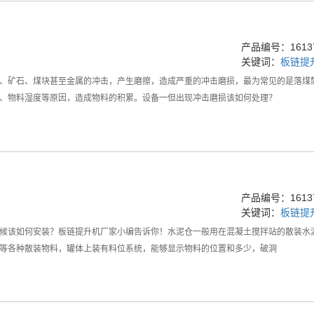
产品编号：16137
关键词：
板链提
、矿石、煤块甚至金属的冲击，产生磨擦，造成严重的冲击磨损，最为常见的是落煤
、物料湿度等原因，造成物料的积累。设备一但出现冲击磨损该如何处理？
产品编号：16137
关键词：
板链提
候该如何安装？板链提升机厂家小编告诉你！水泥仓一般用在混凝土搅拌站的散装水
等各种散装物料，罐体上装有料位系统，能够显示物料的位置和多少，破洞