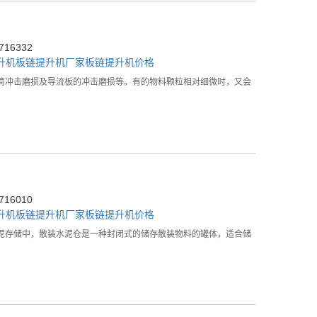
16332
升机
板链提升机厂家
板链提升机价格
筒冲击磨损及导流板的冲击磨损等。有的物料颗粒相对细微时，又会
16010
升机
板链提升机厂家
板链提升机价格
泥存储中，散装水泥仓是一种封闭式的储存散装物料的罐体，适合储