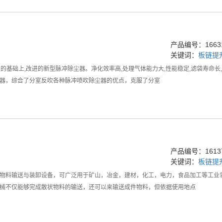
产品编号：16631
关键词：
板链提
I型的基础上,改进的新型脉冲除尘器。净化效率高,处理气体能力大,性能稳定,滤袋寿命
器，综合了分室反吹各种脉冲喷吹除尘器的优点，克服了分室
产品编号：16137
关键词：
板链提
物料输送与装卸设备，可广泛用于矿山，冶金，建材，化工，电力，食品加工等工业
械不仅能够完成散状物料的输送，还可以来输送成件物料，但依据使用地点