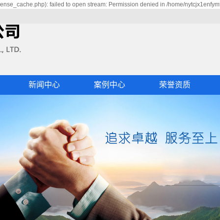
ense_cache.php): failed to open stream: Permission denied in /home/nytcjx1enfym
新闻中心
案例中心
荣誉资质