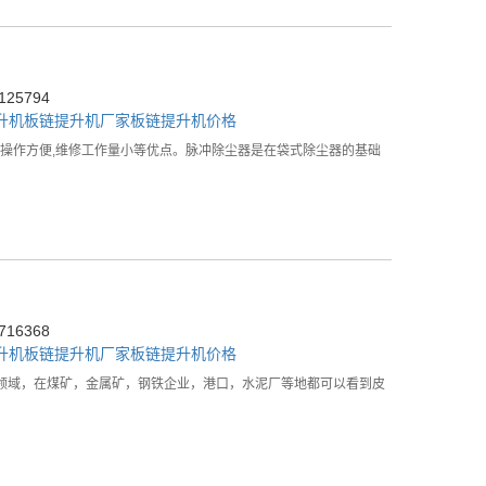
25794
升机
板链提升机厂家
板链提升机价格
长,操作方便,维修工作量小等优点。脉冲除尘器是在袋式除尘器的基础
16368
升机
板链提升机厂家
板链提升机价格
领域，在煤矿，金属矿，钢铁企业，港口，水泥厂等地都可以看到皮